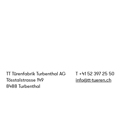
TT Türenfabrik Turbenthal AG
T +41 52 397 25 50
Tösstalstrasse 149
info@tt-tueren.ch
8488 Turbenthal